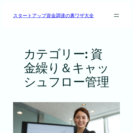
内
容
スタートアップ資金調達の裏ワザ大全
を
ス
キ
ッ
プ
カテゴリー:
資
金繰り＆キャッ
シュフロー管理