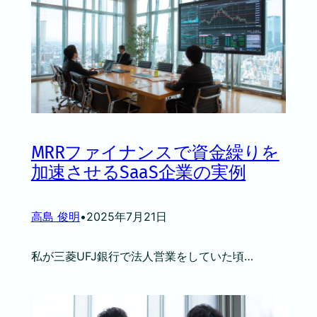
MRRファイナンスで資金繰りを
加速させるSaaS企業の実例
高島 俊明
•
2025年7月21日
私が三菱UFJ銀行で法人営業をしていた頃…