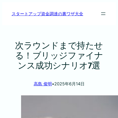
内
容
スタートアップ資金調達の裏ワザ大全
を
ス
キ
ッ
次ラウンドまで持たせ
プ
る！ブリッジファイナ
ンス成功シナリオ7選
高島 俊明
•
2025年6月14日