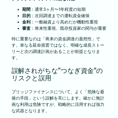
期間
：通常3ヶ月〜1年程度の短期
目的
：次回調達までの運転資金確保
金利
：一般融資より高めだが機動性重視
審査
：将来性重視、既存投資家の関与が重要
特に重要なのは「将来の資金調達の蓋然性」で
す。単なる延命措置ではなく、明確な成長ストー
リーと次の調達計画があることが前提となりま
す。
誤解されがちな”つなぎ資金”の
リスクと誤用
ブリッジファイナンスについて、よく「危険な最
後の手段」という誤解を耳にします。確かに無計
画な利用は危険ですが、戦略的に活用すれば強力
な武器となります。