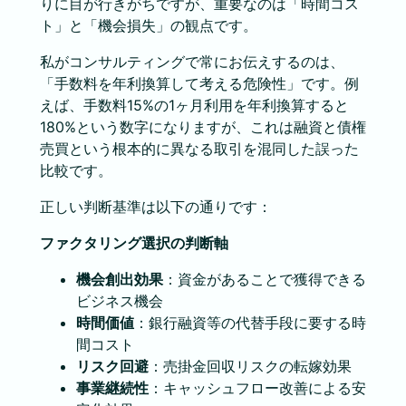
りに目が行きがちですが、重要なのは「時間コス
ト」と「機会損失」の観点です。
私がコンサルティングで常にお伝えするのは、
「手数料を年利換算して考える危険性」です。例
えば、手数料15%の1ヶ月利用を年利換算すると
180%という数字になりますが、これは融資と債権
売買という根本的に異なる取引を混同した誤った
比較です。
正しい判断基準は以下の通りです：
ファクタリング選択の判断軸
機会創出効果
：資金があることで獲得できる
ビジネス機会
時間価値
：銀行融資等の代替手段に要する時
間コスト
リスク回避
：売掛金回収リスクの転嫁効果
事業継続性
：キャッシュフロー改善による安