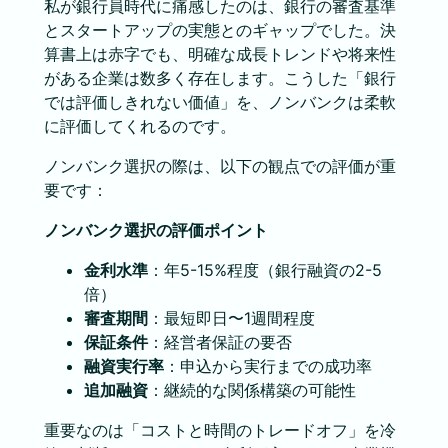
私が銀行員時代に痛感したのは、銀行の審査基準
とスタートアップの実態とのギャップでした。決
算書上は赤字でも、明確な成長トレンドや将来性
がある企業は数多く存在します。こうした「銀行
では評価しきれない価値」を、ノンバンクは柔軟
に評価してくれるのです。
ノンバンク選択の際は、以下の観点での評価が重
要です：
ノンバンク選択の評価ポイント
金利水準
：年5-15%程度（銀行融資の2-5
倍）
審査期間
：最短即日〜1週間程度
保証条件
：経営者保証の要否
融資実行率
：申込から実行までの成功率
追加融資
：継続的な関係構築の可能性
重要なのは「コストと時間のトレードオフ」を冷