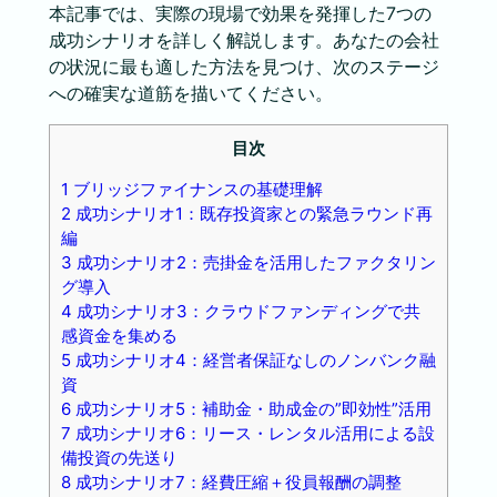
本記事では、実際の現場で効果を発揮した7つの
成功シナリオを詳しく解説します。あなたの会社
の状況に最も適した方法を見つけ、次のステージ
への確実な道筋を描いてください。
目次
1
ブリッジファイナンスの基礎理解
2
成功シナリオ1：既存投資家との緊急ラウンド再
編
3
成功シナリオ2：売掛金を活用したファクタリン
グ導入
4
成功シナリオ3：クラウドファンディングで共
感資金を集める
5
成功シナリオ4：経営者保証なしのノンバンク融
資
6
成功シナリオ5：補助金・助成金の”即効性”活用
7
成功シナリオ6：リース・レンタル活用による設
備投資の先送り
8
成功シナリオ7：経費圧縮＋役員報酬の調整